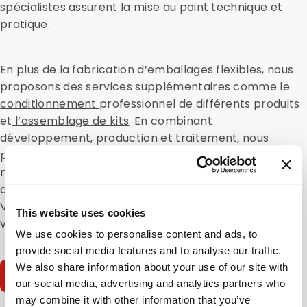
spécialistes assurent la mise au point technique et
pratique.
En plus de la fabrication d’emballages flexibles, nous
proposons des services supplémentaires comme le
conditionnement
professionnel de différents produits
et
l’assemblage de kits
. En combinant
développement, production et traitement, nous
proposons une solution intégrée unique. Cela signifie
moins d’intermédiaires, des lignes plus courtes et
davantage de visibilité sur l’ensemble du processus.
Vous pouvez ainsi rester pleinement concentré sur
This website uses cookies
votre produit et votre marque.
We use cookies to personalise content and ads, to
provide social media features and to analyse our traffic.
We also share information about your use of our site with
Contactez-nous
Appelez-nous
our social media, advertising and analytics partners who
may combine it with other information that you’ve