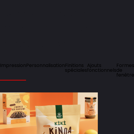
Possibilités de sur
mesure pour les
emballages
Impression
Personnalisation
Finitions
Ajouts
Forme
spéciales
fonctionnels
de
fenêtr