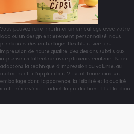
Vous pouvez faire imprimer un emballage avec votre
logo ou un design entièrement personnalisé. Nous
produisons des emballages flexibles avec une
impression de haute qualité, des designs subtils aux
impressions full colour avec plusieurs couleurs. Nous
adaptons la technique d’impression au volume, au
matériau et à l’application. Vous obtenez ainsi un
emballage dont l’apparence, la lisibilité et la qualité
sont préservées pendant la production et l’utilisation.