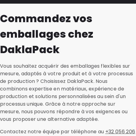
production, en logistique et à l'utilisation.
du matériau déterminent des propriétés importantes
matériau convient au produit, quelle réglementation
Commandez vos
telles que la résistance, la flexibilité et la protection
s'applique et comment l'emballage doit-il fonctionner
contre l'air, l'humidité et la lumière.
pendant la production, le remplissage et l'utilisation ?
emballages chez
Une barrière contre l'air, l'humidité et la lumière est-
elle nécessaire ? Sur cette base, nous déterminons le
type de plastique approprié et l'épaisseur optimale du
DaklaPack
film. Cela constitue un point de départ solide pour un
emballage techniquement correct et performant de
Vous souhaitez acquérir des emballages flexibles sur
manière fiable.
mesure, adaptés à votre produit et à votre processus
de production ? Choisissez DaklaPack. Nous
combinons expertise en matériaux, expérience de
production et solutions personnalisées au sein d'un
processus unique. Grâce à notre approche sur
mesure, nous pouvons répondre à vos exigences ou
vous proposer une alternative adaptée.
Contactez notre équipe par téléphone au
+32 056 206